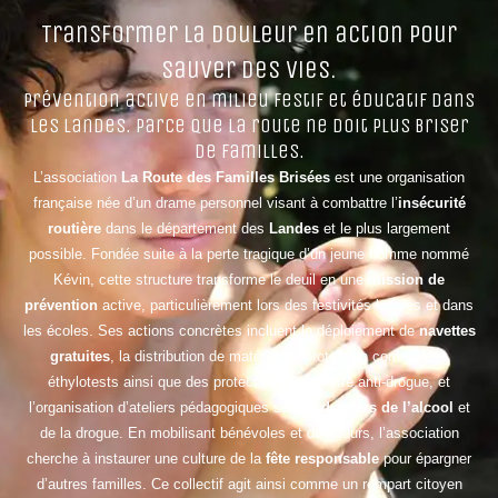
Transformer la douleur en action pour
sauver des vies.
Prévention active en milieu festif et éducatif dans
les Landes. Parce que la route ne doit plus briser
de familles.
L’association
La Route des Familles Brisées
est une organisation
française née d’un drame personnel visant à combattre l’
insécurité
routière
dans le département des
Landes
et le plus largement
possible. Fondée suite à la perte tragique d’un jeune homme nommé
Kévin, cette structure transforme le deuil en une
mission de
prévention
active, particulièrement lors des festivités locales et dans
les écoles. Ses actions concrètes incluent le déploiement de
navettes
gratuites
, la distribution de matériel de protection comme des
éthylotests ainsi que des protections pour verre anti-drogue, et
l’organisation d’ateliers pédagogiques sur les
dangers de l’alcool
et
de la drogue. En mobilisant bénévoles et donateurs, l’association
cherche à instaurer une culture de la
fête responsable
pour épargner
d’autres familles. Ce collectif agit ainsi comme un rempart citoyen