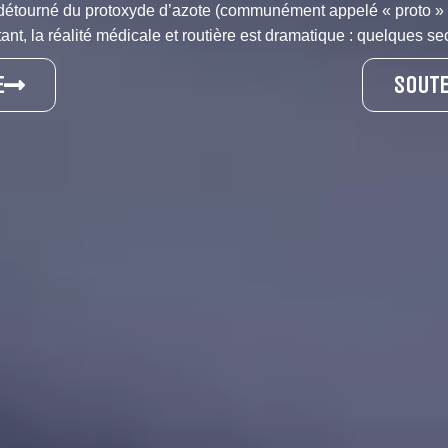
 détourné du protoxyde d’azote (communément appelé « proto » o
nt, la réalité médicale et routière est dramatique : quelques se
E
SOUTE