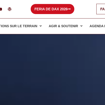
Y
W
FERIA DE DAX 2026
FA
o
o
u
r
t
d
u
p
b
r
TIONS SUR LE TERRAIN
AGIR & SOUTENIR
AGENDA 
e
e
s
s