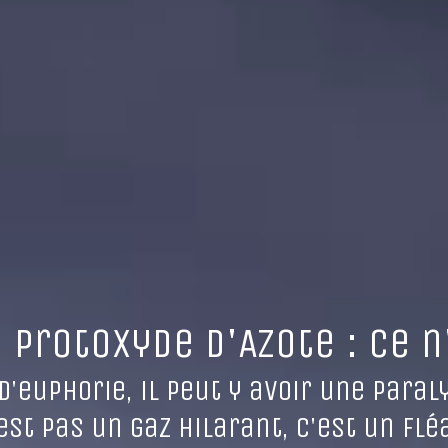
 Protoxyde d'Azote : Ce n
euphorie, il peut y avoir une paralys
est pas un gaz hilarant, c'est un flé