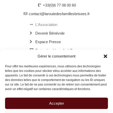
+33(0)6 77 08 00 60
contact@laroutedesfamillesbrisees.fr
L'Association
Devenir Bénévole
Espace Presse
Protection Verre Anti-Drogue
Gérer le consentement
Les Bornes Recharge Mobile
Pour offrir les meilleures expériences, nous utilisons des technologies
Les Navettes Kékébus
telles que les cookies pour stocker et/ou accéder aux informations des
appareils. Le fait de consentir à ces technologies nous permettra de traiter
Menu
des données telles que le comportement de navigation ou les ID uniques
sur ce site. Le fait de ne pas consentir ou de retirer son consentement peut
avoir un effet négatif sur certaines caractéristiques et fonctions.
© 2026 La Route des Familles Brisées | Site réalisé avec
à Dax.
Accepter