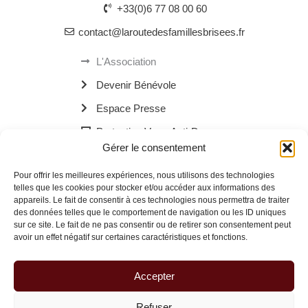
+33(0)6 77 08 00 60
contact@laroutedesfamillesbrisees.fr
L'Association
Devenir Bénévole
Espace Presse
Protection Verre Anti-Drogue
Gérer le consentement
Les Bornes Recharge Mobile
Pour offrir les meilleures expériences, nous utilisons des technologies
Les Navettes Kékébus
telles que les cookies pour stocker et/ou accéder aux informations des
appareils. Le fait de consentir à ces technologies nous permettra de traiter
Menu
des données telles que le comportement de navigation ou les ID uniques
sur ce site. Le fait de ne pas consentir ou de retirer son consentement peut
avoir un effet négatif sur certaines caractéristiques et fonctions.
© 2026 La Route des Familles Brisées | Site réalisé avec
à Dax.
Accepter
Refuser