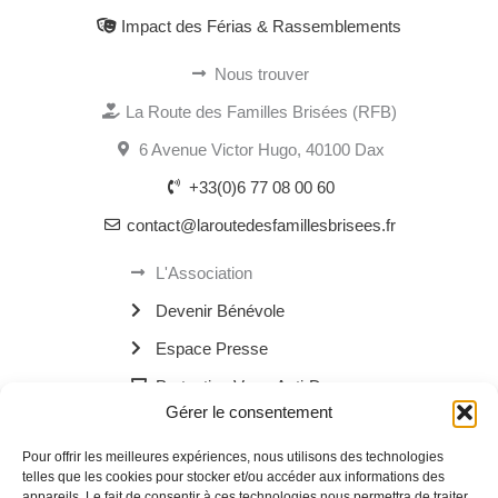
Impact des Férias & Rassemblements
Nous trouver
La Route des Familles Brisées (RFB)
6 Avenue Victor Hugo, 40100 Dax
+33(0)6 77 08 00 60
contact@laroutedesfamillesbrisees.fr
L'Association
Devenir Bénévole
Espace Presse
Protection Verre Anti-Drogue
Gérer le consentement
Les Bornes Recharge Mobile
Pour offrir les meilleures expériences, nous utilisons des technologies
Les Navettes Kékébus
telles que les cookies pour stocker et/ou accéder aux informations des
appareils. Le fait de consentir à ces technologies nous permettra de traiter