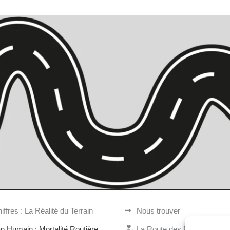
iffres : La Réalité du Terrain
Nous trouver
an Humain : Mortalité Routière
La Route des Familles Bris