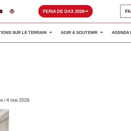
Y
W
FERIA DE DAX 2026
FA
o
o
u
r
t
d
u
p
b
r
TIONS SUR LE TERRAIN
AGIR & SOUTENIR
AGENDA 
e
e
s
s
le
/
4 mai 2026