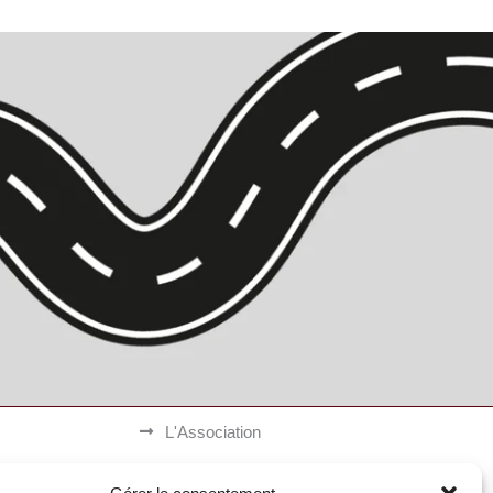
L'Association
Devenir Bénévole
ées (RFB)