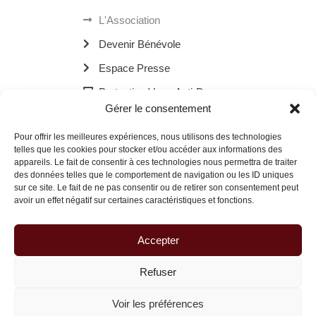
L'Association
Devenir Bénévole
Espace Presse
Protection Verre Anti-Drogue
Gérer le consentement
Les Bornes Recharge Mobile
Pour offrir les meilleures expériences, nous utilisons des technologies
Les Navettes Kékébus
telles que les cookies pour stocker et/ou accéder aux informations des
appareils. Le fait de consentir à ces technologies nous permettra de traiter
Menu
des données telles que le comportement de navigation ou les ID uniques
sur ce site. Le fait de ne pas consentir ou de retirer son consentement peut
avoir un effet négatif sur certaines caractéristiques et fonctions.
© 2026 La Route des Familles Brisées | Site réalisé avec
à Dax.
Accepter
Refuser
Voir les préférences