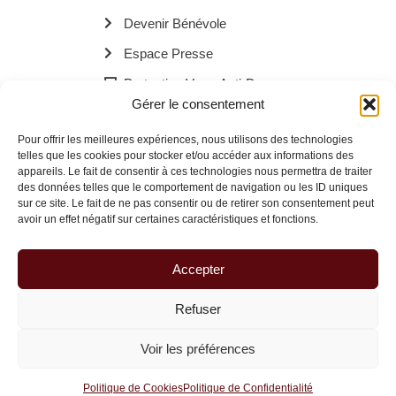
Devenir Bénévole
Espace Presse
Protection Verre Anti-Drogue
Gérer le consentement
Les Bornes Recharge Mobile
Pour offrir les meilleures expériences, nous utilisons des technologies
Les Navettes Kékébus
telles que les cookies pour stocker et/ou accéder aux informations des
appareils. Le fait de consentir à ces technologies nous permettra de traiter
Menu
des données telles que le comportement de navigation ou les ID uniques
sur ce site. Le fait de ne pas consentir ou de retirer son consentement peut
avoir un effet négatif sur certaines caractéristiques et fonctions.
© 2026 La Route des Familles Brisées | Site réalisé avec
à Dax.
Accepter
Refuser
Voir les préférences
Politique de Cookies
Politique de Confidentialité