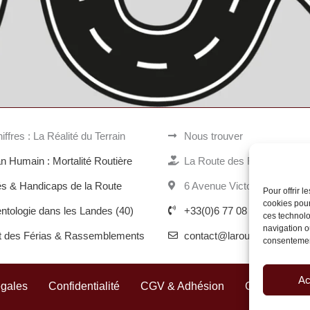
iffres : La Réalité du Terrain
Nous trouver
an Humain : Mortalité Routière
La Route des Familles Bris
s & Handicaps de la Route
6 Avenue Victor Hugo, 401
Pour offrir 
cookies pour
ntologie dans les Landes (40)
+33(0)6 77 08 00 60
ces technolo
navigation ou
t des Férias & Rassemblements
contact@laroutedesfamillesb
consentement
Ac
égales
Confidentialité
CGV & Adhésion
Cookies