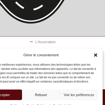
L'Association
Devenir Bénévole
ées (RFB)
Gérer le consentement
Espace Presse
00 Dax
les meilleures expériences, nous utilisons des technologies telles que les
Protection Verre Anti-Drogue
 stocker et/ou accéder aux informations des appareils. Le fait de consentir à
gies nous permettra de traiter des données telles que le comportement de
Les Bornes Recharge Mobile
 les ID uniques sur ce site. Le fait de ne pas consentir ou de retirer son
risees.fr
 peut avoir un effet négatif sur certaines caractéristiques et fonctions.
Les Navettes Kékébus
cepter
Refuser
Voir les préférences
Faire un Don