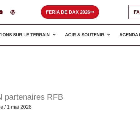
Y
W
FERIA DE DAX 2026
FA
o
o
u
r
t
d
u
p
b
r
TIONS SUR LE TERRAIN
AGIR & SOUTENIR
AGENDA 
e
e
s
s
partenaires RFB
le
/
1 mai 2026