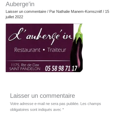
Auberge’in
Laisser un commentaire
/ Par
Nathalie Manem-Kornsznitf
/
15
juillet 2022
Laisser un commentaire
Votre adresse e-mail ne sera pas publiée.
Les champs
obligatoires sont indiqués avec
*