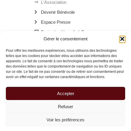
L'Association
Devenir Bénévole
Espace Presse
Protection Verre Anti-Drogue
Gérer le consentement
Les Bornes Recharge Mobile
Pour offrir les meilleures expériences, nous utilisons des technologies
Les Navettes Kékébus
telles que les cookies pour stocker et/ou accéder aux informations des
appareils. Le fait de consentir à ces technologies nous permettra de traiter
Menu
des données telles que le comportement de navigation ou les ID uniques
sur ce site. Le fait de ne pas consentir ou de retirer son consentement peut
avoir un effet négatif sur certaines caractéristiques et fonctions.
© 2026 La Route des Familles Brisées | Site réalisé avec
à Dax.
Accepter
Refuser
Voir les préférences