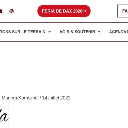
Y
W
FERIA DE DAX 2026
FA
o
o
u
r
t
d
u
p
b
r
TIONS SUR LE TERRAIN
AGIR & SOUTENIR
AGENDA 
e
e
s
s
e Manem-Kornsznitf
/
14 juillet 2022