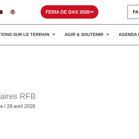
Y
W
FERIA DE DAX 2026
FA
o
o
u
r
t
d
u
p
b
r
TIONS SUR LE TERRAIN
AGIR & SOUTENIR
AGENDA 
e
e
s
s
naires RFB
le
/
29 avril 2026