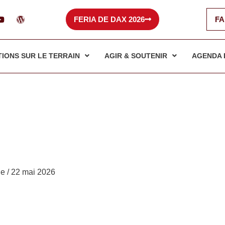
Y
W
FERIA DE DAX 2026
FA
o
o
u
r
t
d
u
p
b
r
TIONS SUR LE TERRAIN
AGIR & SOUTENIR
AGENDA 
e
e
s
s
le
/
22 mai 2026