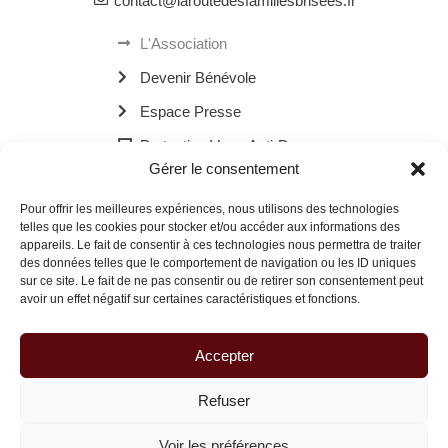
contact@laroutedesfamillesbrisees.fr
L'Association
Devenir Bénévole
Espace Presse
Protection Verre Anti-Drogue
Gérer le consentement
Les Bornes Recharge Mobile
Pour offrir les meilleures expériences, nous utilisons des technologies
Les Navettes Kékébus
telles que les cookies pour stocker et/ou accéder aux informations des
appareils. Le fait de consentir à ces technologies nous permettra de traiter
Menu
des données telles que le comportement de navigation ou les ID uniques
sur ce site. Le fait de ne pas consentir ou de retirer son consentement peut
avoir un effet négatif sur certaines caractéristiques et fonctions.
© 2026 La Route des Familles Brisées | Site réalisé avec
à Dax.
Accepter
Refuser
Voir les préférences