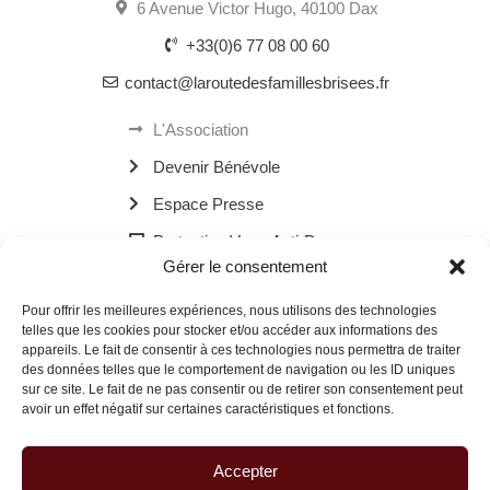
6 Avenue Victor Hugo, 40100 Dax
+33(0)6 77 08 00 60
contact@laroutedesfamillesbrisees.fr
L'Association
Devenir Bénévole
Espace Presse
Protection Verre Anti-Drogue
Gérer le consentement
Les Bornes Recharge Mobile
Pour offrir les meilleures expériences, nous utilisons des technologies
Les Navettes Kékébus
telles que les cookies pour stocker et/ou accéder aux informations des
appareils. Le fait de consentir à ces technologies nous permettra de traiter
Menu
des données telles que le comportement de navigation ou les ID uniques
sur ce site. Le fait de ne pas consentir ou de retirer son consentement peut
avoir un effet négatif sur certaines caractéristiques et fonctions.
© 2026 La Route des Familles Brisées | Site réalisé avec
à Dax.
Accepter