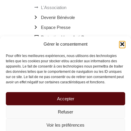
L'Association
Devenir Bénévole
Espace Presse
Protection Verre Anti-Drogue
Gérer le consentement
Les Bornes Recharge Mobile
Pour offrir les meilleures expériences, nous utilisons des technologies
Les Navettes Kékébus
telles que les cookies pour stocker et/ou accéder aux informations des
appareils. Le fait de consentir à ces technologies nous permettra de traiter
Menu
des données telles que le comportement de navigation ou les ID uniques
sur ce site. Le fait de ne pas consentir ou de retirer son consentement peut
avoir un effet négatif sur certaines caractéristiques et fonctions.
© 2026 La Route des Familles Brisées | Site réalisé avec
à Dax.
Accepter
Refuser
Voir les préférences