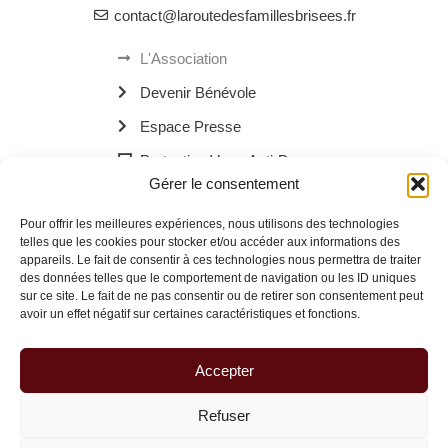
contact@laroutedesfamillesbrisees.fr
L'Association
Devenir Bénévole
Espace Presse
Protection Verre Anti-Drogue
Gérer le consentement
Les Bornes Recharge Mobile
Pour offrir les meilleures expériences, nous utilisons des technologies
Les Navettes Kékébus
telles que les cookies pour stocker et/ou accéder aux informations des
appareils. Le fait de consentir à ces technologies nous permettra de traiter
Menu
des données telles que le comportement de navigation ou les ID uniques
sur ce site. Le fait de ne pas consentir ou de retirer son consentement peut
avoir un effet négatif sur certaines caractéristiques et fonctions.
© 2026 La Route des Familles Brisées | Site réalisé avec
à Dax.
Accepter
Refuser