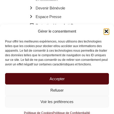
Devenir Bénévole
Espace Presse
Protection Verre Anti-Drogue
Gérer le consentement
Les Bornes Recharge Mobile
Pour offrir les meilleures expériences, nous utilisons des technologies
Les Navettes Kékébus
telles que les cookies pour stocker et/ou accéder aux informations des
appareils. Le fait de consentir à ces technologies nous permettra de traiter
Menu
des données telles que le comportement de navigation ou les ID uniques
sur ce site. Le fait de ne pas consentir ou de retirer son consentement peut
avoir un effet négatif sur certaines caractéristiques et fonctions.
© 2026 La Route des Familles Brisées | Site réalisé avec
à Dax.
Accepter
Refuser
Voir les préférences
Politique de Cookies
Politique de Confidentialité